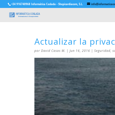
+34 916740968 Informática Coslada - Shopicardiacom, S.L.
info@informaticac
Actualizar la priva
por
David Casas M.
|
Jun 16, 2016
|
Seguridad
,
s