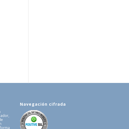
Navegación cifrada
a
uador,
de
n
 forma