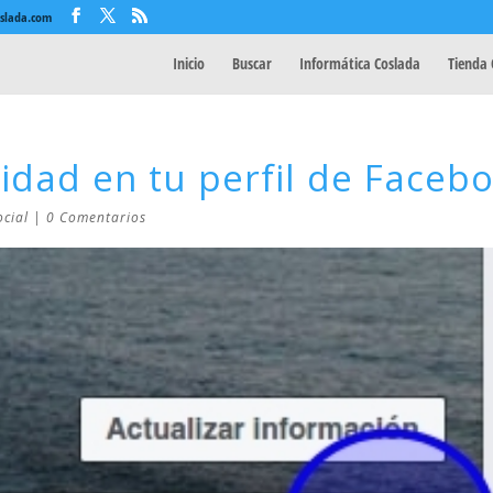
oslada.com
Inicio
Buscar
Informática Coslada
Tienda 
cidad en tu perfil de Faceb
ocial
|
0 Comentarios