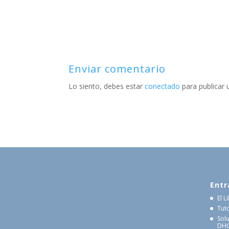
Enviar comentario
Lo siento, debes estar
conectado
para publicar 
Entr
El 
Tut
Sol
DHCP