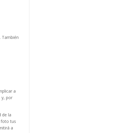
s. También
mplicar a
 y, por
 de la
 foto tus
itirá a