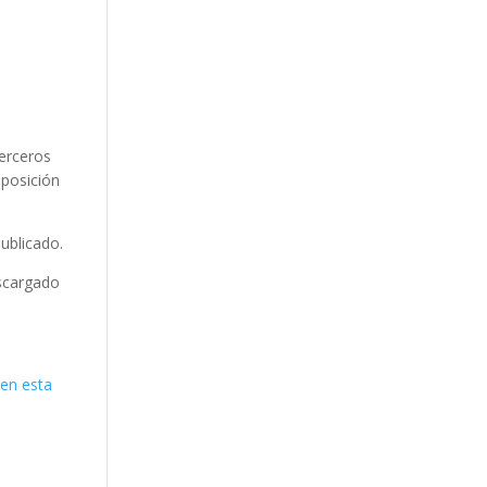
 

 

terceros
sposición
ublicado.
escargado
 en esta