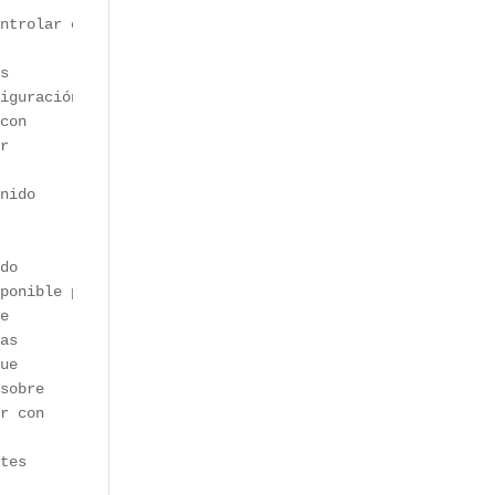
ntrolar cómo se 

s 

iguración 

con 

r 

nido 

 

do

e 

as 

ue 

sobre 

r con 

tes 
