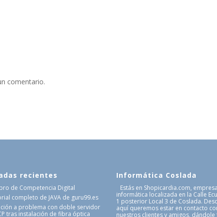
un comentario.
adas recientes
Informática Coslada
Libro de Competencia Digital
Estás en Shopicardia.com, empres
informática localizada en la Calle Ec
orial completo de JAVA de guru99.es
1 posterior Local 3 de Coslada. Des
ución a problema con doble servidor
aquí queremos estar en contacto co
 tras instalación de fibra óptica
nuestros clientes y amigos, dándole