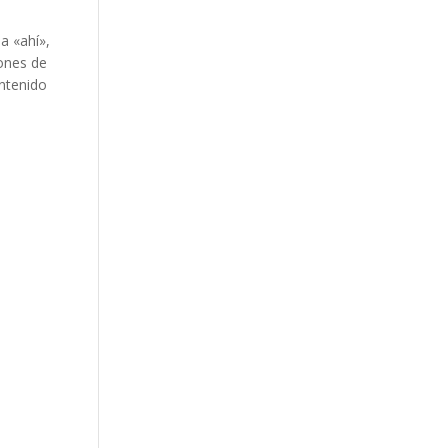
a «ahí»,
lones de
ontenido