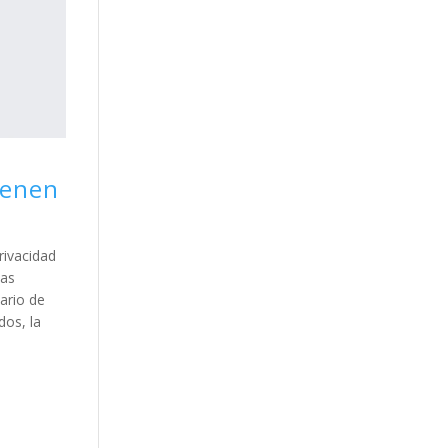
ienen
rivacidad
las
ario de
dos, la