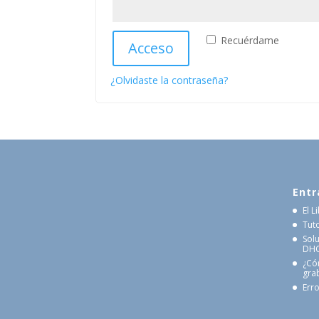
Recuérdame
Acceso
¿Olvidaste la contraseña?
Entr
El 
Tut
Sol
DHCP
¿Có
gra
Erro