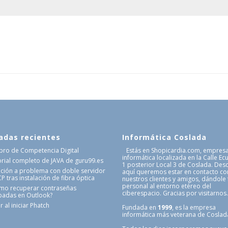
adas recientes
Informática Coslada
Libro de Competencia Digital
Estás en Shopicardia.com, empres
informática localizada en la Calle Ec
orial completo de JAVA de guru99.es
1 posterior Local 3 de Coslada. Des
ución a problema con doble servidor
aquí queremos estar en contacto co
 tras instalación de fibra óptica
nuestros clientes y amigos, dándole
personal al entorno etéreo del
mo recuperar contraseñas
ciberespacio. Gracias por visitarnos
badas en Outlook?
r al iniciar Phatch
Fundada en
1999
, es la empresa
informática más veterana de Coslad