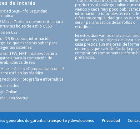
Todos los dias incorporamos nuevo
ces de Interés
productos al catálogo online que es
viendo y cada muy poco publicamo
uridad Segu-Info
Seguridad
información o tutoriales técnicos de
ormática
diferente complejidad que os pued
3 Maker
Todo lo que necesitas para
servir para vuestros desarrollos o
truir tus hojas de estilo CCS3
estudios.
nos en CSS
En estos dias vamos realizar cambio
loitDB
Recursos, información,
importantes con objeto de llevar has
igo. Lo que necesitas saber para
casa precios aún mejores, de forma
teger tus sistemas.
no tengas que salir de Coslada para
comprar tus componentes informát
uridad FW, NAT, iptables
Lectura
preferidos.
igatoria para la contención de
nerabilidades de red
 Hacker Alliance
Comprueba si una IP
ante está en las blacklist
g Pedromo: Fotografía e informática
o en redes
ujo Online
aña Lean Startup
nes generales de garantía, transporte y devoluciones
Privacidad
Contac