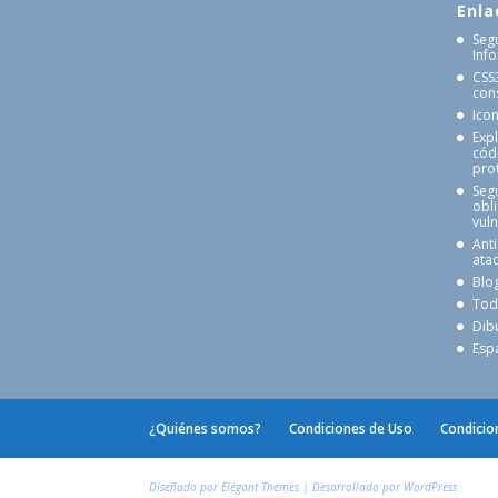
Enla
Seg
Inf
CSS
cons
Ico
Exp
cód
pro
Seg
obl
vul
Anti
atac
Blo
Tod
Dib
Esp
¿Quiénes somos?
Condiciones de Uso
Condicio
Diseñado por
Elegant Themes
| Desarrollado por
WordPress