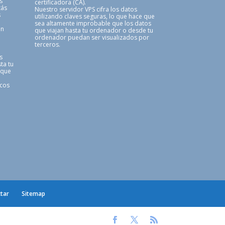
s
certificadora (CA).
tás
Nuestro servidor VPS cifra los datos
s
utilizando claves seguras, lo que hace que
sea altamente improbable que los datos
en
que viajan hasta tu ordenador o desde tu
ordenador puedan ser visualizados por
terceros.
s
ta tu
 que
icos
tar
Sitemap