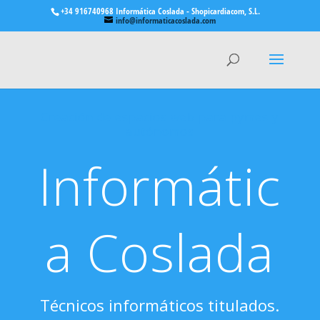
+34 916740968 Informática Coslada - Shopicardiacom, S.L.
info@informaticacoslada.com
Creación de espacios web para pymes y
autónomos
Informátic
a Coslada
Técnicos informáticos titulados.