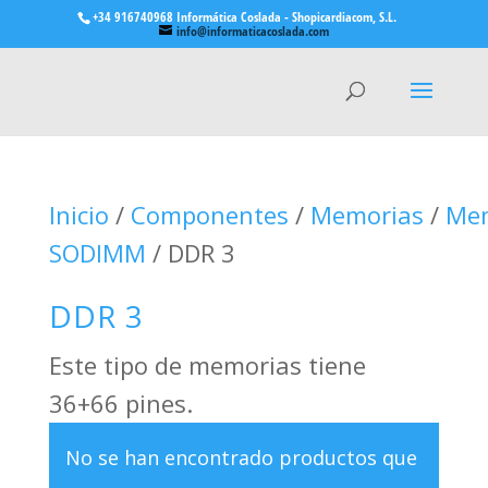
+34 916740968 Informática Coslada - Shopicardiacom, S.L.
info@informaticacoslada.com
Inicio
/
Componentes
/
Memorias
/
Mem
SODIMM
/ DDR 3
DDR 3
Este tipo de memorias tiene
36+66 pines.
No se han encontrado productos que