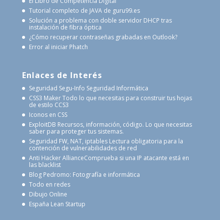
El Libro de Competencia Digital
Tutorial completo de JAVA de guru99.es
Solución a problema con doble servidor DHCP tras
instalación de fibra óptica
¿Cómo recuperar contraseñas grabadas en Outlook?
Error al iniciar Phatch
Enlaces de Interés
Seguridad Segu-Info
Seguridad Informática
CSS3 Maker
Todo lo que necesitas para construir tus hojas
de estilo CCS3
Iconos en CSS
ExploitDB
Recursos, información, código. Lo que necesitas
saber para proteger tus sistemas.
Seguridad FW, NAT, iptables
Lectura obligatoria para la
contención de vulnerabilidades de red
Anti Hacker Alliance
Comprueba si una IP atacante está en
las blacklist
Blog Pedromo: Fotografía e informática
Todo en redes
Dibujo Online
España Lean Startup