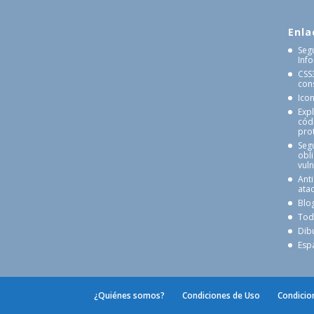
Enla
Seg
Inf
CSS
cons
Ico
Exp
cód
pro
Seg
obl
vul
Anti
atac
Blo
Tod
Dib
Esp
¿Quiénes somos?
Condiciones de Uso
Condicio