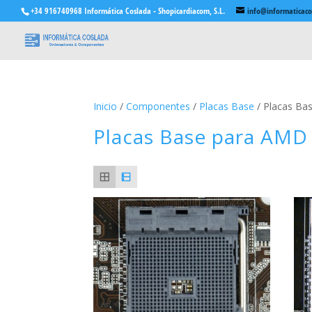
+34 916740968 Informática Coslada - Shopicardiacom, S.L.
info@informaticac
Inicio
/
Componentes
/
Placas Base
/ Placas Ba
Placas Base para AMD