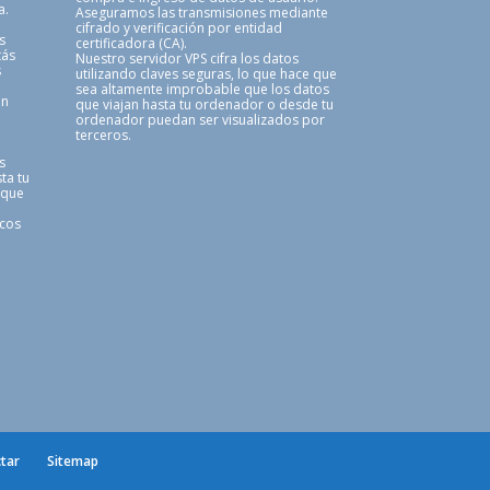
a.
Aseguramos las transmisiones mediante
cifrado y verificación por entidad
s
certificadora (CA).
tás
Nuestro servidor VPS cifra los datos
s
utilizando claves seguras, lo que hace que
sea altamente improbable que los datos
en
que viajan hasta tu ordenador o desde tu
ordenador puedan ser visualizados por
terceros.
s
ta tu
 que
icos
tar
Sitemap