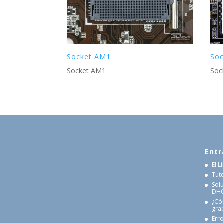
Socket AM1
Soc
Socket AM1
Soc
Entr
El 
Tut
Sol
DHCP
¿Có
gra
Erro