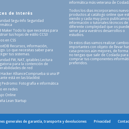
informática más veterana de Coslad
Todos los dias incorporamos nuevo
ces de Interés
productos al catálogo online que es
viendo y cada muy poco publicamo
uridad Segu-Info
Seguridad
información o tutoriales técnicos de
ormática
diferente complejidad que os pued
3 Maker
Todo lo que necesitas para
servir para vuestros desarrollos o
truir tus hojas de estilo CCS3
estudios.
nos en CSS
En estos dias vamos realizar cambio
loitDB
Recursos, información,
importantes con objeto de llevar has
igo. Lo que necesitas saber para
casa precios aún mejores, de forma
teger tus sistemas.
no tengas que salir de Coslada para
comprar tus componentes informát
uridad FW, NAT, iptables
Lectura
preferidos.
igatoria para la contención de
nerabilidades de red
 Hacker Alliance
Comprueba si una IP
ante está en las blacklist
g Pedromo: Fotografía e informática
o en redes
ujo Online
aña Lean Startup
nes generales de garantía, transporte y devoluciones
Privacidad
Contac