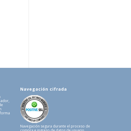
Navegación cifrada
a
uador,
de
n
 forma
.
Navegación segura durante el proceso de
compra e ingreso de datos de usuario.