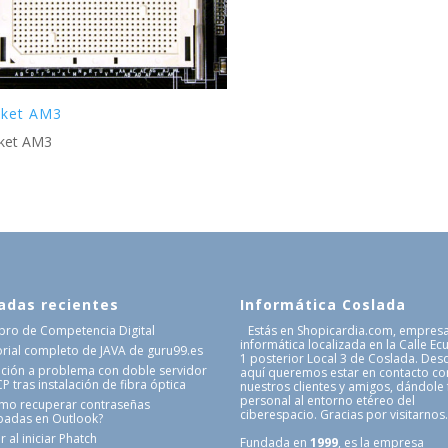
ket AM3
ket AM3
adas recientes
Informática Coslada
Libro de Competencia Digital
Estás en Shopicardia.com, empres
informática localizada en la Calle Ec
orial completo de JAVA de guru99.es
1 posterior Local 3 de Coslada. Des
ución a problema con doble servidor
aquí queremos estar en contacto co
 tras instalación de fibra óptica
nuestros clientes y amigos, dándole
personal al entorno etéreo del
mo recuperar contraseñas
ciberespacio. Gracias por visitarnos
badas en Outlook?
r al iniciar Phatch
Fundada en
1999
, es la empresa