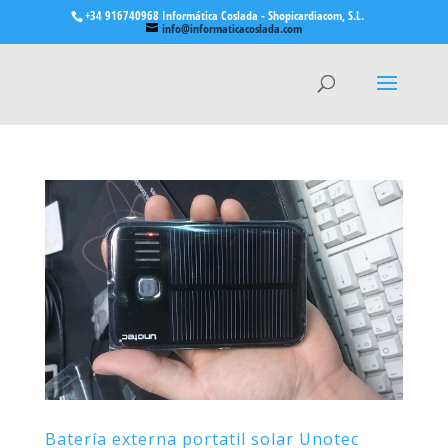
+34 916740968 Informática Coslada - Shopicardiacom, S.L.
info@informaticacoslada.com
Batería externa portatil solar Unotec