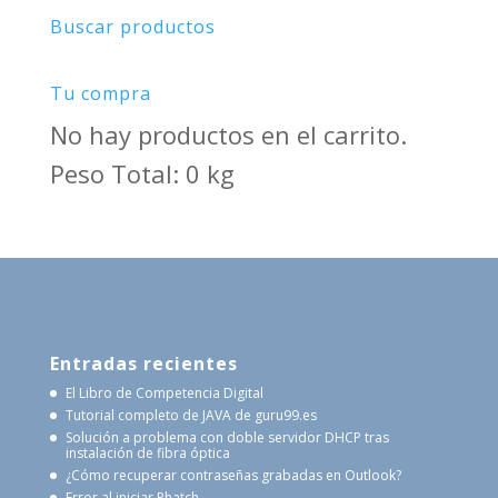
Buscar productos
Tu compra
No hay productos en el carrito.
Peso Total: 0 kg
Entradas recientes
El Libro de Competencia Digital
Tutorial completo de JAVA de guru99.es
Solución a problema con doble servidor DHCP tras
instalación de fibra óptica
¿Cómo recuperar contraseñas grabadas en Outlook?
Error al iniciar Phatch