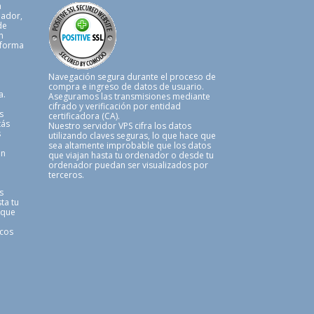
a
uador,
de
n
 forma
.
Navegación segura durante el proceso de
compra e ingreso de datos de usuario.
a.
Aseguramos las transmisiones mediante
cifrado y verificación por entidad
s
certificadora (CA).
tás
Nuestro servidor VPS cifra los datos
s
utilizando claves seguras, lo que hace que
sea altamente improbable que los datos
en
que viajan hasta tu ordenador o desde tu
ordenador puedan ser visualizados por
terceros.
s
ta tu
 que
icos