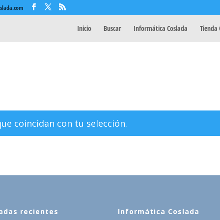
oslada.com
Inicio
Buscar
Informática Coslada
Tienda 
e coincidan con tu selección.
adas recientes
Informática Coslada