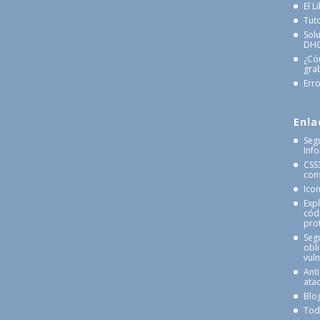
El 
Tut
Sol
DHCP
¿Có
gra
Erro
Enla
Seg
Inf
CSS
cons
Ico
Exp
cód
pro
Seg
obl
vul
Anti
atac
Blo
Tod