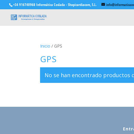
+34 916740968 Informática Coslada - Shopicardiacom, S.L.
info@informaticac
Inicio
/ GPS
GPS
No se han encontrado productos qu
Entr