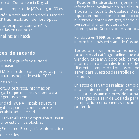
Libro de Competencia Digital
Estás en Shopicardia.com, empres
informática localizada en la Calle Ec
orial completo de JAVA de guru99.es
1 posterior Local 3 de Coslada. Des
ución a problema con doble servidor
aquí queremos estar en contacto co
 tras instalación de fibra óptica
nuestros clientes y amigos, dándole
personal al entorno etéreo del
mo recuperar contraseñas
ciberespacio. Gracias por visitarnos
badas en Outlook?
r al iniciar Phatch
Fundada en
1999
, es la empresa
informática más veterana de Coslad
Todos los dias incorporamos nuevo
ces de Interés
productos al catálogo online que es
viendo y cada muy poco publicamo
uridad Segu-Info
Seguridad
información o tutoriales técnicos de
ormática
diferente complejidad que os pued
3 Maker
Todo lo que necesitas para
servir para vuestros desarrollos o
truir tus hojas de estilo CCS3
estudios.
nos en CSS
En estos dias vamos realizar cambio
loitDB
Recursos, información,
importantes con objeto de llevar has
igo. Lo que necesitas saber para
casa precios aún mejores, de forma
teger tus sistemas.
no tengas que salir de Coslada para
comprar tus componentes informát
uridad FW, NAT, iptables
Lectura
preferidos.
igatoria para la contención de
nerabilidades de red
 Hacker Alliance
Comprueba si una IP
ante está en las blacklist
g Pedromo: Fotografía e informática
o en redes