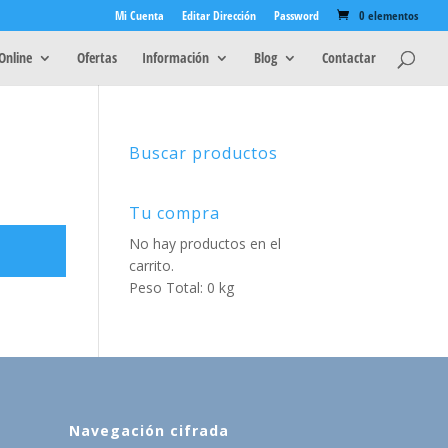
Mi Cuenta
Editar Dirección
Password
0 elementos
Online
Ofertas
Información
Blog
Contactar
Buscar productos
Tu compra
No hay productos en el
carrito.
Peso Total: 0 kg
Navegación cifrada