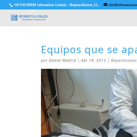
+34 916740968 Informática Coslada - Shopicardiacom, S.L.
info@informaticac
Equipos que se apa
por
Daniel Madrid
|
Abr 19, 2013
|
Reparaciones