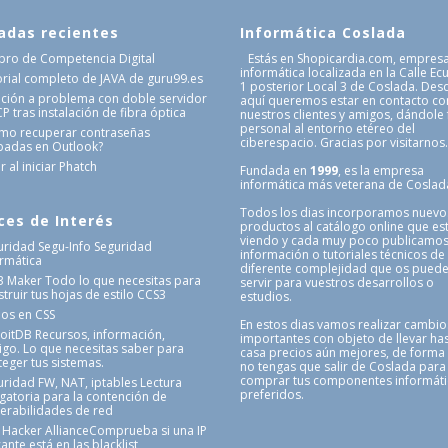
adas recientes
Informática Coslada
Libro de Competencia Digital
Estás en Shopicardia.com, empres
informática localizada en la Calle Ec
orial completo de JAVA de guru99.es
1 posterior Local 3 de Coslada. Des
ución a problema con doble servidor
aquí queremos estar en contacto co
 tras instalación de fibra óptica
nuestros clientes y amigos, dándole
personal al entorno etéreo del
mo recuperar contraseñas
ciberespacio. Gracias por visitarnos
badas en Outlook?
r al iniciar Phatch
Fundada en
1999
, es la empresa
informática más veterana de Coslad
Todos los dias incorporamos nuevo
ces de Interés
productos al catálogo online que es
viendo y cada muy poco publicamo
uridad Segu-Info
Seguridad
información o tutoriales técnicos de
ormática
diferente complejidad que os pued
3 Maker
Todo lo que necesitas para
servir para vuestros desarrollos o
truir tus hojas de estilo CCS3
estudios.
nos en CSS
En estos dias vamos realizar cambio
loitDB
Recursos, información,
importantes con objeto de llevar has
igo. Lo que necesitas saber para
casa precios aún mejores, de forma
teger tus sistemas.
no tengas que salir de Coslada para
comprar tus componentes informát
uridad FW, NAT, iptables
Lectura
preferidos.
igatoria para la contención de
nerabilidades de red
 Hacker Alliance
Comprueba si una IP
ante está en las blacklist