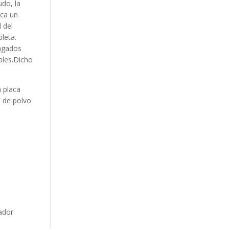
udo, la
oca un
 del
leta.
pagados
bles.Dicho
a placa
d de polvo
ador