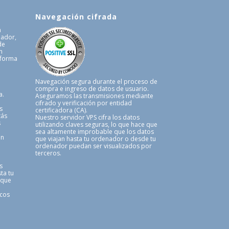
Navegación cifrada
a
uador,
de
n
 forma
.
Navegación segura durante el proceso de
compra e ingreso de datos de usuario.
a.
Aseguramos las transmisiones mediante
cifrado y verificación por entidad
s
certificadora (CA).
tás
Nuestro servidor VPS cifra los datos
s
utilizando claves seguras, lo que hace que
sea altamente improbable que los datos
en
que viajan hasta tu ordenador o desde tu
ordenador puedan ser visualizados por
terceros.
s
ta tu
 que
icos