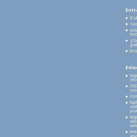
Entr
El 
Tut
Sol
DHCP
¿Có
gra
Erro
Enla
Seg
Inf
CSS
cons
Ico
Exp
cód
pro
Seg
obl
vul
Anti
atac