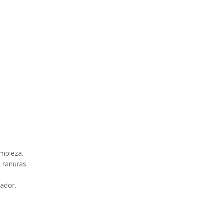
impieza.
s ranuras
lador.