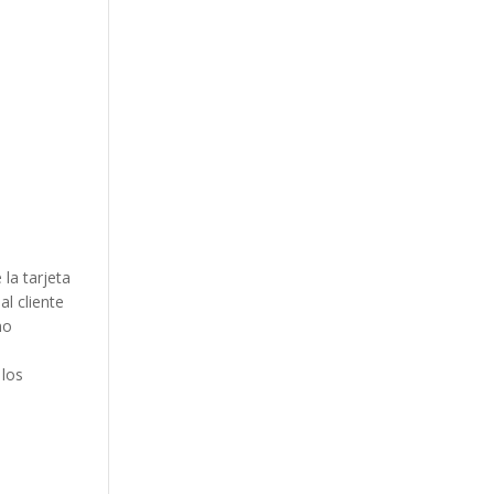
la tarjeta
l cliente
no
 los