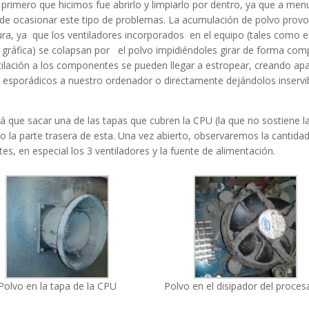
o primero que hicimos fue abrirlo y limpiarlo por dentro, ya que a men
ede ocasionar este tipo de problemas. La acumulación de polvo prov
a, ya que los ventiladores incorporados en el equipo (tales como el
 gráfica) se colapsan por el polvo impidiéndoles girar de forma comp
ilación a los componentes se pueden llegar a estropear, creando a
os esporádicos a nuestro ordenador o directamente dejándolos inservi
rá que sacar una de las tapas que cubren la CPU (la que no sostiene l
o la parte trasera de esta. Una vez abierto, observaremos la cantida
s, en especial los 3 ventiladores y la fuente de alimentación.
Polvo en la tapa de la CPU
Polvo en el disipador del proces