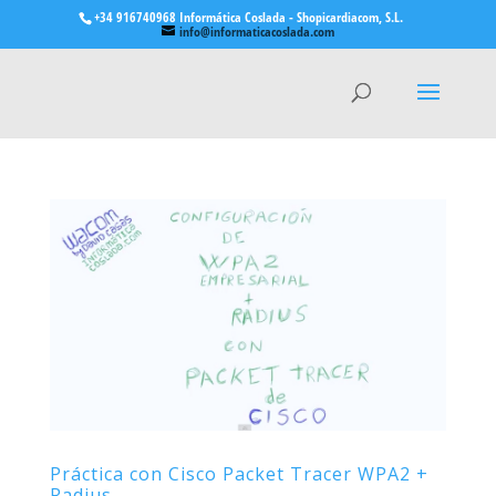
+34 916740968 Informática Coslada - Shopicardiacom, S.L.
info@informaticacoslada.com
Práctica con Cisco Packet Tracer WPA2 +
Radius