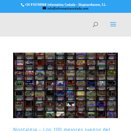
+34 916740968 Informática Coslada - Shopicardiacom, S.L.
info@informaticacoslada.com
Nostalgia – Los 100 mejores juegos del