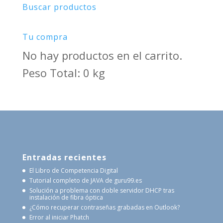
Buscar productos
Tu compra
No hay productos en el carrito.
Peso Total: 0 kg
Entradas recientes
El Libro de Competencia Digital
Tutorial completo de JAVA de guru99.es
Solución a problema con doble servidor DHCP tras
instalación de fibra óptica
¿Cómo recuperar contraseñas grabadas en Outlook?
Error al iniciar Phatch