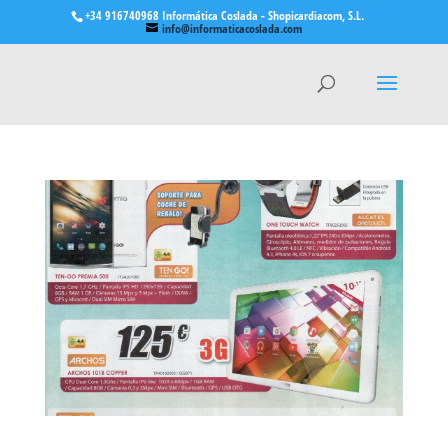
+34 916740968 Informática Coslada - Shopicardiacom, S.L.
info@informaticacoslada.com