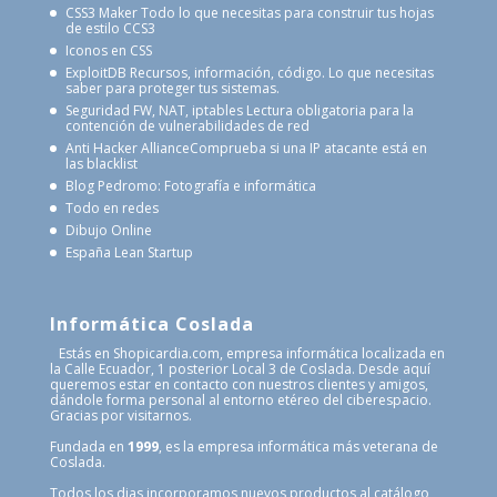
CSS3 Maker
Todo lo que necesitas para construir tus hojas
de estilo CCS3
Iconos en CSS
ExploitDB
Recursos, información, código. Lo que necesitas
saber para proteger tus sistemas.
Seguridad FW, NAT, iptables
Lectura obligatoria para la
contención de vulnerabilidades de red
Anti Hacker Alliance
Comprueba si una IP atacante está en
las blacklist
Blog Pedromo: Fotografía e informática
Todo en redes
Dibujo Online
España Lean Startup
Informática Coslada
Estás en Shopicardia.com, empresa informática localizada en
la Calle Ecuador, 1 posterior Local 3 de Coslada. Desde aquí
queremos estar en contacto con nuestros clientes y amigos,
dándole forma personal al entorno etéreo del ciberespacio.
Gracias por visitarnos.
Fundada en
1999
, es la empresa informática más veterana de
Coslada.
Todos los dias incorporamos nuevos productos al catálogo