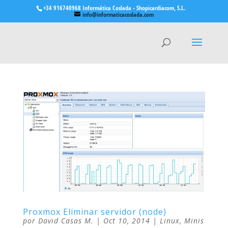
+34 916740968 Informática Coslada - Shopicardiacom, S.L.
info@informaticacoslada.com
Proxmox Eliminar servidor (node)
por
David Casas M.
|
Oct 10, 2014
|
Linux
,
Minis