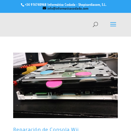
+34 916740968 Informática Coslada - Shopicardiacom, S.L.
info@informaticacoslada.com
Reparación de Consola Wii