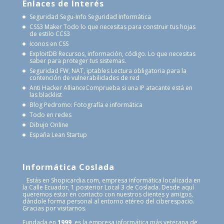
Enlaces de Interés
Seguridad Segu-Info
Seguridad Informática
CSS3 Maker
Todo lo que necesitas para construir tus hojas
de estilo CCS3
Iconos en CSS
ExploitDB
Recursos, información, código. Lo que necesitas
saber para proteger tus sistemas.
Seguridad FW, NAT, iptables
Lectura obligatoria para la
contención de vulnerabilidades de red
Anti Hacker Alliance
Comprueba si una IP atacante está en
las blacklist
Blog Pedromo: Fotografía e informática
Todo en redes
Dibujo Online
España Lean Startup
Informática Coslada
Estás en Shopicardia.com, empresa informática localizada en
la Calle Ecuador, 1 posterior Local 3 de Coslada. Desde aquí
queremos estar en contacto con nuestros clientes y amigos,
dándole forma personal al entorno etéreo del ciberespacio.
Gracias por visitarnos.
Fundada en
1999
, es la empresa informática más veterana de