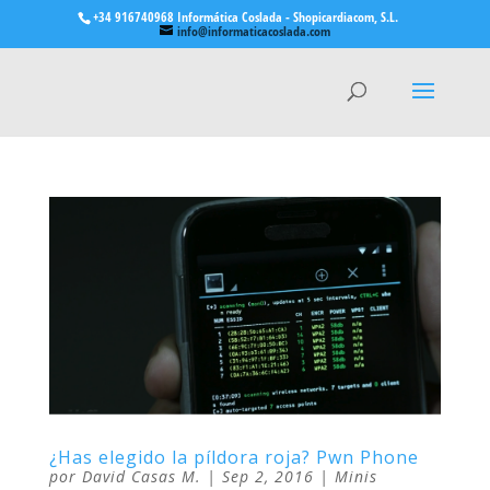
+34 916740968 Informática Coslada - Shopicardiacom, S.L.
info@informaticacoslada.com
¿Has elegido la píldora roja? Pwn Phone
por
David Casas M.
|
Sep 2, 2016
|
Minis