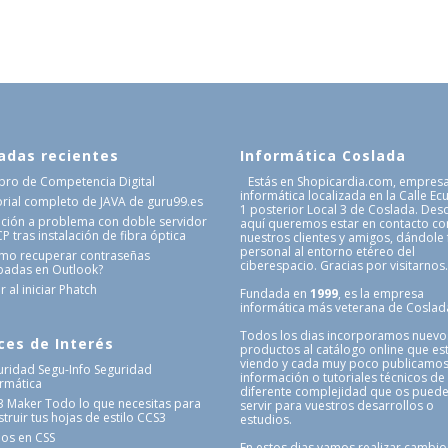
adas recientes
Informática Coslada
Libro de Competencia Digital
Estás en Shopicardia.com, empres
informática localizada en la Calle Ec
orial completo de JAVA de guru99.es
1 posterior Local 3 de Coslada. Des
ución a problema con doble servidor
aquí queremos estar en contacto co
 tras instalación de fibra óptica
nuestros clientes y amigos, dándole
personal al entorno etéreo del
mo recuperar contraseñas
ciberespacio. Gracias por visitarnos
badas en Outlook?
r al iniciar Phatch
Fundada en
1999
, es la empresa
informática más veterana de Coslad
Todos los dias incorporamos nuevo
ces de Interés
productos al catálogo online que es
viendo y cada muy poco publicamo
uridad Segu-Info
Seguridad
información o tutoriales técnicos de
ormática
diferente complejidad que os pued
3 Maker
Todo lo que necesitas para
servir para vuestros desarrollos o
truir tus hojas de estilo CCS3
estudios.
nos en CSS
En estos dias vamos realizar cambio