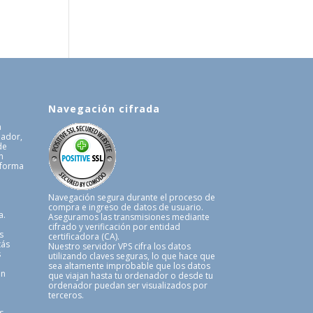
Navegación cifrada
a
uador,
de
n
 forma
.
Navegación segura durante el proceso de
compra e ingreso de datos de usuario.
a.
Aseguramos las transmisiones mediante
cifrado y verificación por entidad
s
certificadora (CA).
tás
Nuestro servidor VPS cifra los datos
s
utilizando claves seguras, lo que hace que
sea altamente improbable que los datos
en
que viajan hasta tu ordenador o desde tu
ordenador puedan ser visualizados por
terceros.
s