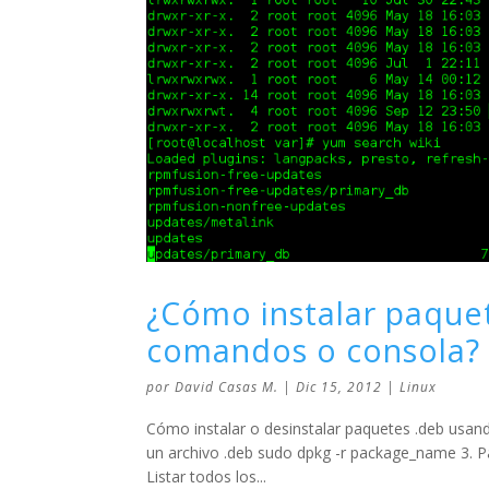
¿Cómo instalar paquet
comandos o consola?
por
David Casas M.
|
Dic 15, 2012
|
Linux
Cómo instalar o desinstalar paquetes .deb usando
un archivo .deb sudo dpkg -r package_name 3. P
Listar todos los...