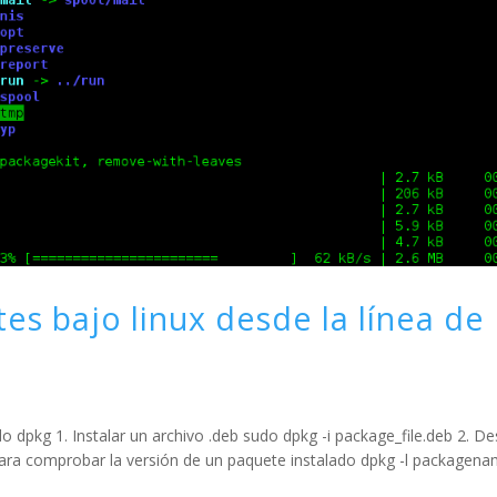
es bajo linux desde la línea de
 dpkg 1. Instalar un archivo .deb sudo dpkg -i package_file.deb 2. De
ara comprobar la versión de un paquete instalado dpkg -l packagena