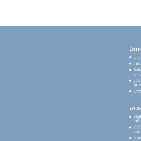
Entr
El 
Tut
Sol
DHCP
¿Có
gra
Erro
Enla
Seg
Inf
CSS
cons
Ico