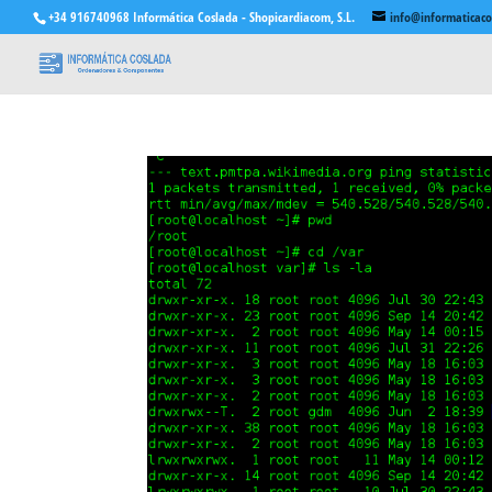
+34 916740968 Informática Coslada - Shopicardiacom, S.L.
info@informaticac