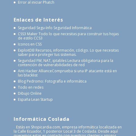
Error al iniciar Phatch
Enlaces de Interés
Seguridad Segu-Info
Seguridad Informática
CSS3 Maker
Todo lo que necesitas para construir tus hojas
de estilo CCS3
Iconos en CSS
ExploitDB
Recursos, información, código. Lo que necesitas
saber para proteger tus sistemas.
Seguridad FW, NAT, iptables
Lectura obligatoria para la
contención de vulnerabilidades de red
Anti Hacker Alliance
Comprueba si una IP atacante está en
las blacklist
Blog Pedromo: Fotografía e informática
Todo en redes
Dibujo Online
España Lean Startup
Informática Coslada
Estás en Shopicardia.com, empresa informática localizada en
la Calle Ecuador, 1 posterior Local 3 de Coslada. Desde aquí
queremos estar en contacto con nuestros clientes y amigos,