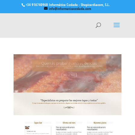
+34 916740968 Informática Coslada - Shopicardiacom, S.L.
info@informaticacoslada.com