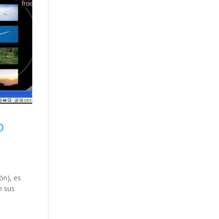
o
ón), es
n sus