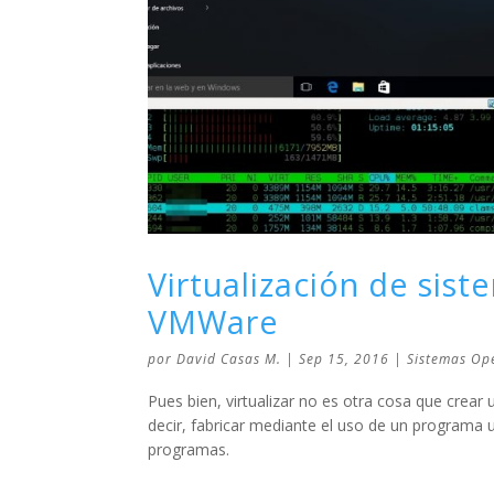
Virtualización de sis
VMWare
por
David Casas M.
|
Sep 15, 2016
|
Sistemas Op
Pues bien, virtualizar no es otra cosa que crea
decir, fabricar mediante el uso de un programa
programas.