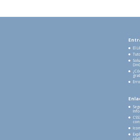
Entr
El 
Tut
Sol
DHCP
¿Có
gra
Erro
Enla
Seg
Inf
CSS
cons
Ico
Exp
cód