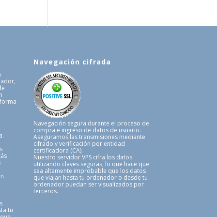
Navegación cifrada
a
uador,
de
n
 forma
.
Navegación segura durante el proceso de
compra e ingreso de datos de usuario.
a.
Aseguramos las transmisiones mediante
cifrado y verificación por entidad
s
certificadora (CA).
tás
Nuestro servidor VPS cifra los datos
s
utilizando claves seguras, lo que hace que
sea altamente improbable que los datos
en
que viajan hasta tu ordenador o desde tu
ordenador puedan ser visualizados por
terceros.
s
ta tu
 que