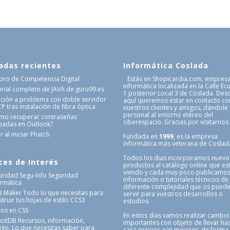
adas recientes
Informática Coslada
Libro de Competencia Digital
Estás en Shopicardia.com, empres
informática localizada en la Calle Ec
orial completo de JAVA de guru99.es
1 posterior Local 3 de Coslada. Des
ución a problema con doble servidor
aquí queremos estar en contacto co
 tras instalación de fibra óptica
nuestros clientes y amigos, dándole
personal al entorno etéreo del
mo recuperar contraseñas
ciberespacio. Gracias por visitarnos
badas en Outlook?
r al iniciar Phatch
Fundada en
1999
, es la empresa
informática más veterana de Coslad
Todos los dias incorporamos nuevo
ces de Interés
productos al catálogo online que es
viendo y cada muy poco publicamo
uridad Segu-Info
Seguridad
información o tutoriales técnicos de
ormática
diferente complejidad que os pued
3 Maker
Todo lo que necesitas para
servir para vuestros desarrollos o
truir tus hojas de estilo CCS3
estudios.
nos en CSS
En estos dias vamos realizar cambio
loitDB
Recursos, información,
importantes con objeto de llevar has
igo. Lo que necesitas saber para
casa precios aún mejores, de forma