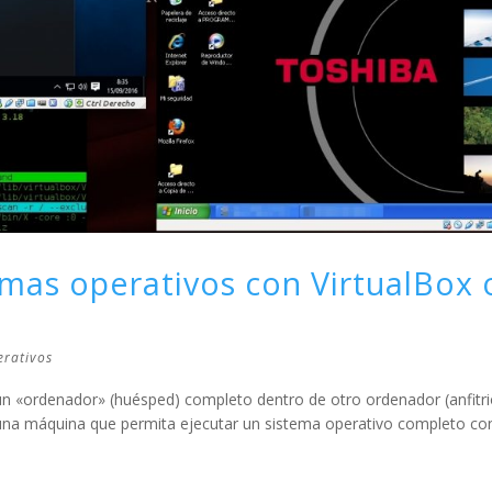
temas operativos con VirtualBox 
erativos
r un «ordenador» (huésped) completo dentro de otro ordenador (anfitri
 una máquina que permita ejecutar un sistema operativo completo co