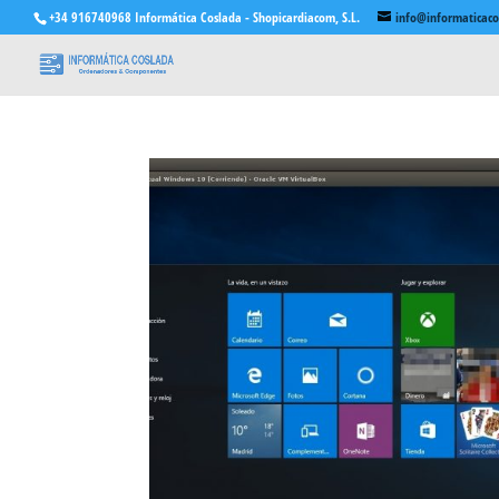
+34 916740968 Informática Coslada - Shopicardiacom, S.L.
info@informaticac