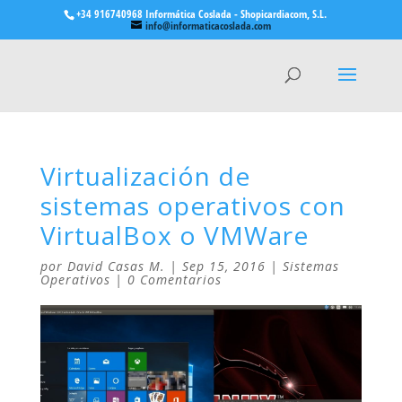
+34 916740968 Informática Coslada - Shopicardiacom, S.L.
info@informaticacoslada.com
Virtualización de
sistemas operativos con
VirtualBox o VMWare
por
David Casas M.
|
Sep 15, 2016
|
Sistemas
Operativos
|
0 Comentarios