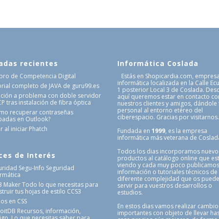
adas recientes
Informática Coslada
Libro de Competencia Digital
Estás en Shopicardia.com, empres
informática localizada en la Calle Ec
orial completo de JAVA de guru99.es
1 posterior Local 3 de Coslada. Des
ución a problema con doble servidor
aquí queremos estar en contacto co
 tras instalación de fibra óptica
nuestros clientes y amigos, dándole
personal al entorno etéreo del
mo recuperar contraseñas
ciberespacio. Gracias por visitarnos
badas en Outlook?
r al iniciar Phatch
Fundada en
1999
, es la empresa
informática más veterana de Coslad
Todos los dias incorporamos nuevo
ces de Interés
productos al catálogo online que es
viendo y cada muy poco publicamo
uridad Segu-Info
Seguridad
información o tutoriales técnicos de
ormática
diferente complejidad que os pued
3 Maker
Todo lo que necesitas para
servir para vuestros desarrollos o
truir tus hojas de estilo CCS3
estudios.
nos en CSS
En estos dias vamos realizar cambio
loitDB
Recursos, información,
importantes con objeto de llevar has
igo. Lo que necesitas saber para