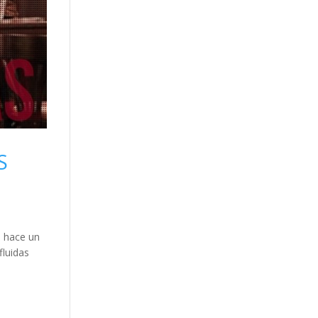
S
é hace un
fluidas