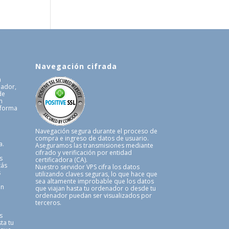
Navegación cifrada
a
uador,
de
n
 forma
.
Navegación segura durante el proceso de
compra e ingreso de datos de usuario.
a.
Aseguramos las transmisiones mediante
cifrado y verificación por entidad
s
certificadora (CA).
tás
Nuestro servidor VPS cifra los datos
s
utilizando claves seguras, lo que hace que
sea altamente improbable que los datos
en
que viajan hasta tu ordenador o desde tu
ordenador puedan ser visualizados por
terceros.
s
ta tu