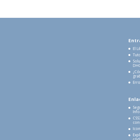
Entr
El 
Tut
Sol
DHCP
¿Có
gra
Erro
Enla
Seg
Inf
CSS
cons
Ico
Exp
cód