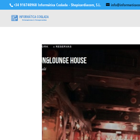
+34 916740968 Informática Coslada - Shopicardiacom, S.L.
info@informaticac