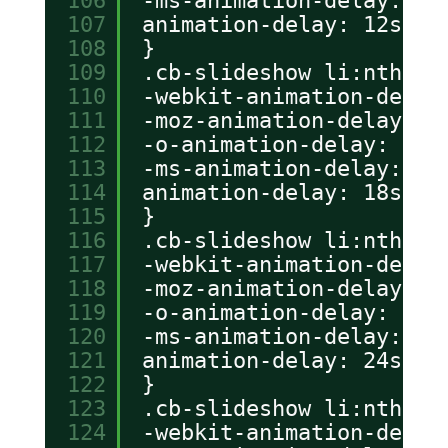
106
-ms-animation-delay: 12
107
animation-delay: 12s;
108
}
109
.cb-slideshow li:nth-ch
110
-webkit-animation-delay
111
-moz-animation-delay: 1
112
-o-animation-delay: 18s
113
-ms-animation-delay: 18
114
animation-delay: 18s;
115
}
116
.cb-slideshow li:nth-ch
117
-webkit-animation-delay
118
-moz-animation-delay: 2
119
-o-animation-delay: 24s
120
-ms-animation-delay: 24
121
animation-delay: 24s;
122
}
123
.cb-slideshow li:nth-ch
124
-webkit-animation-delay