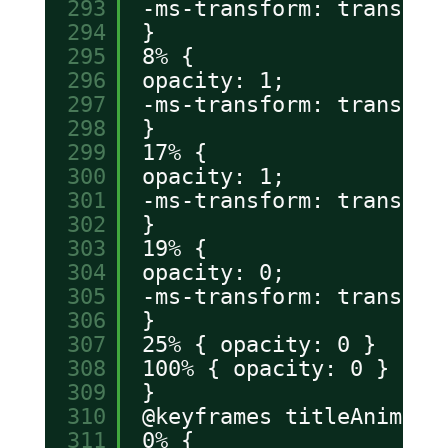
293
-ms-transform: translat
294
}
295
8% {
296
opacity: 1;
297
-ms-transform: translat
298
}
299
17% {
300
opacity: 1;
301
-ms-transform: translat
302
}
303
19% {
304
opacity: 0;
305
-ms-transform: translat
306
}
307
25% { opacity: 0 }
308
100% { opacity: 0 }
309
}
310
@keyframes titleAnimati
311
0% {