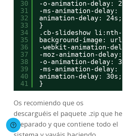
30
-o-animation-delay: 24s;
31
-ms-animation-delay: 24s
32
animation-delay: 24s;
33
}
34
.cb-slideshow li:nth-chi
35
background-image: url(..
36
-webkit-animation-delay:
37
-moz-animation-delay: 30
38
-o-animation-delay: 30s;
39
-ms-animation-delay: 30s
40
animation-delay: 30s;
41
}
Os recomiendo que os
descarguéis el paquete .zip que he
preparado y que contiene todo el
sistema y vayáis haciendo