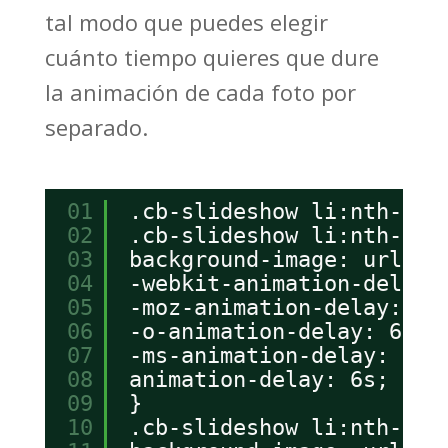
tal modo que puedes elegir
cuánto tiempo quieres que dure
la animación de cada foto por
separado.
01
.cb-slideshow li:nth-chi
02
.cb-slideshow li:nth-chi
03
background-image: url(..
04
-webkit-animation-delay:
05
-moz-animation-delay: 6s
06
-o-animation-delay: 6s;
07
-ms-animation-delay: 6s;
08
animation-delay: 6s;
09
}
10
.cb-slideshow li:nth-chi