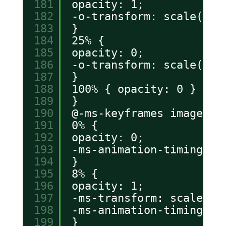
181
opacity: 1;
182
-o-transform: scale(1.1
183
}
184
25% {
185
opacity: 0;
186
-o-transform: scale(1.1
187
}
188
100% { opacity: 0 }
189
}
190
@-ms-keyframes imageAni
191
0% {
192
opacity: 0;
193
-ms-animation-timing-fu
194
}
195
8% {
196
opacity: 1;
197
-ms-transform: scale(1.
198
-ms-animation-timing-fu
199
}