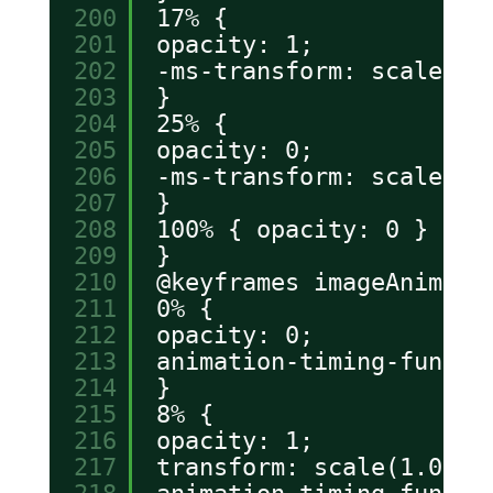
200
17% {
201
opacity: 1;
202
-ms-transform: scale(1.
203
}
204
25% {
205
opacity: 0;
206
-ms-transform: scale(1.
207
}
208
100% { opacity: 0 }
209
}
210
@keyframes imageAnimati
211
0% {
212
opacity: 0;
213
animation-timing-functi
214
}
215
8% {
216
opacity: 1;
217
transform: scale(1.05);