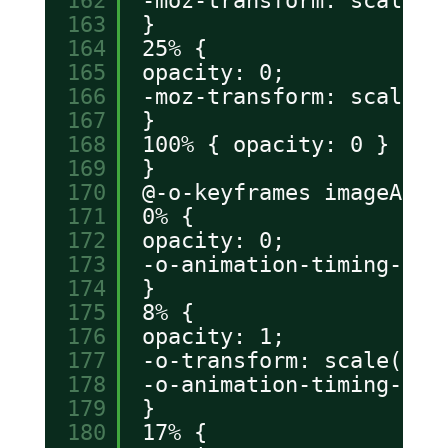
162
-moz-transform: scale(1
163
}
164
25% {
165
opacity: 0;
166
-moz-transform: scale(1
167
}
168
100% { opacity: 0 }
169
}
170
@-o-keyframes imageAnim
171
0% {
172
opacity: 0;
173
-o-animation-timing-fun
174
}
175
8% {
176
opacity: 1;
177
-o-transform: scale(1.0
178
-o-animation-timing-fun
179
}
180
17% {