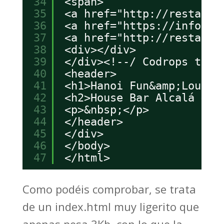
34
<span>
35
<a href="
http://restaura
36
<a href="
https://informa
37
<a href="
http://restaura
38
<div></div>
39
</div><!--/ Codrops top 
40
<header>
41
<h1>Hanoi Fun&amp;Lounge
42
<h2>House Bar Alcalá </h
43
<p>&nbsp;</p>
44
</header>
45
</div>
46
</body>
47
</html>
Como podéis comprobar, se trata
de un index.html muy ligerito que
apenas pesa 3Kb, con lo que la