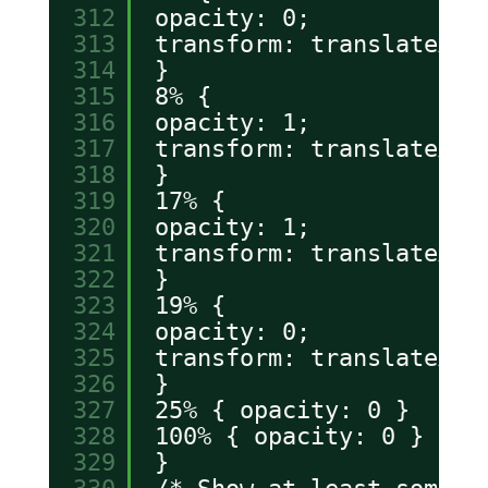
312
opacity: 0;
313
transform: translateX(2
314
}
315
8% {
316
opacity: 1;
317
transform: translateX(0
318
}
319
17% {
320
opacity: 1;
321
transform: translateX(0
322
}
323
19% {
324
opacity: 0;
325
transform: translateX(-
326
}
327
25% { opacity: 0 }
328
100% { opacity: 0 }
329
}