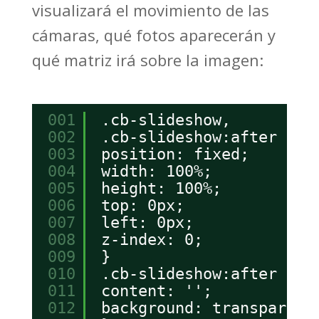
visualizará el movimiento de las
cámaras, qué fotos aparecerán y
qué matriz irá sobre la imagen:
001
.cb-slideshow,
002
.cb-slideshow:after {
003
position: fixed;
004
width: 100%;
005
height: 100%;
006
top: 0px;
007
left: 0px;
008
z-index: 0;
009
}
010
.cb-slideshow:after {
011
content: '';
012
background: transparent