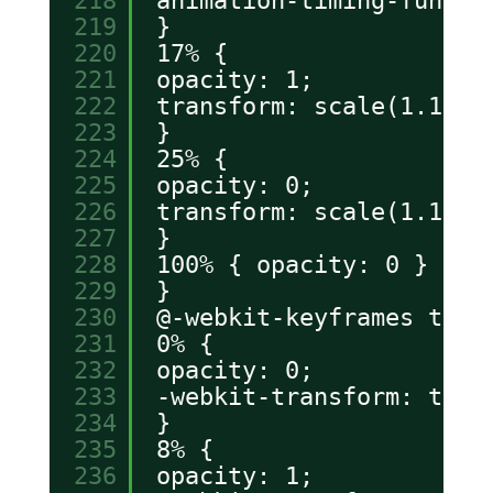
218
animation-timing-functi
219
}
220
17% {
221
opacity: 1;
222
transform: scale(1.1) r
223
}
224
25% {
225
opacity: 0;
226
transform: scale(1.1) r
227
}
228
100% { opacity: 0 }
229
}
230
@-webkit-keyframes titl
231
0% {
232
opacity: 0;
233
-webkit-transform: tran
234
}
235
8% {
236
opacity: 1;