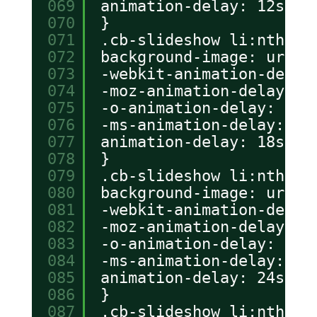
069
animation-delay: 12s;
070
}
071
.cb-slideshow li:nth-ch
072
background-image: url(.
073
-webkit-animation-delay
074
-moz-animation-delay: 1
075
-o-animation-delay: 18s
076
-ms-animation-delay: 18
077
animation-delay: 18s;
078
}
079
.cb-slideshow li:nth-ch
080
background-image: url(.
081
-webkit-animation-delay
082
-moz-animation-delay: 2
083
-o-animation-delay: 24s
084
-ms-animation-delay: 24
085
animation-delay: 24s;
086
}
087
.cb-slideshow li:nth-ch