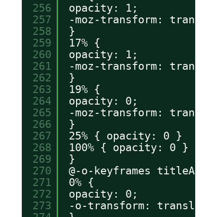
256
opacity: 1;
257
-moz-transform: transla
258
}
259
17% {
260
opacity: 1;
261
-moz-transform: transla
262
}
263
19% {
264
opacity: 0;
265
-moz-transform: transla
266
}
267
25% { opacity: 0 }
268
100% { opacity: 0 }
269
}
270
@-o-keyframes titleAnim
271
0% {
272
opacity: 0;
273
-o-transform: translate