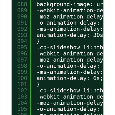
088
background-image: url(.
089
-webkit-animation-delay
090
-moz-animation-delay: 3
091
-o-animation-delay: 30s
092
-ms-animation-delay: 30
093
animation-delay: 30s;
094
}
095
.cb-slideshow li:nth-ch
096
-webkit-animation-delay
097
-moz-animation-delay: 6
098
-o-animation-delay: 6s;
099
-ms-animation-delay: 6s
100
animation-delay: 6s;
101
}
102
.cb-slideshow li:nth-ch
103
-webkit-animation-delay
104
-moz-animation-delay: 1
105
-o-animation-delay: 12s