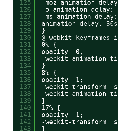
125
-moz-animation-delay: 3
126
-o-animation-delay: 30s
127
-ms-animation-delay: 30
128
animation-delay: 30s;
129
}
130
@-webkit-keyframes imag
131
0% {
132
opacity: 0;
133
-webkit-animation-timin
134
}
135
8% {
136
opacity: 1;
137
-webkit-transform: scal
138
-webkit-animation-timin
139
}
140
17% {
141
opacity: 1;
142
-webkit-transform: scal
143
}