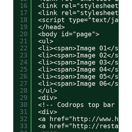
16
<link rel="stylesheet" t
17
<link rel="stylesheet" t
18
<script type="text/javas
19
</head>
20
<body id="page">
21
<ul>
22
<li><span>Image 01</span
23
<li><span>Image 02</span
24
<li><span>Image 03</span
25
<li><span>Image 04</span
26
<li><span>Image 05</span
27
<li><span>Image 06</span
28
</ul>
29
<div>
30
<!-- Codrops top bar -->
31
<div>
32
<a href="
http://www.hano
33
<a href="
http://restaura