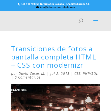
+34 916740968 Informática Coslada - Shopicardiacom, S.L.
info@informaticacoslada.com
Transiciones de fotos a
pantalla completa HTML
+ CSS con modernizr
por
David Casas M.
|
Jul 2, 2013
|
CSS
,
PHP/SQL
|
0 Comentarios