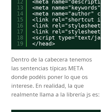
12
<meta name="description"
13
<meta name="keywords" co
14
<meta name="author" cont
15
<link rel="shortcut icon
16
<link rel="stylesheet" t
17
<link rel="stylesheet" t
18
<script type="text/javas
19
</head>
Dentro de la cabecera tenemos
las sentencias típicas META
donde podéis poner lo que os
interese. En realidad, la que
realmente llama a la librería js es: