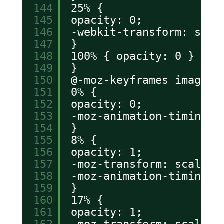
144
25% {
145
opacity: 0;
146
-webkit-transform: scal
147
}
148
100% { opacity: 0 }
149
}
150
@-moz-keyframes imageAn
151
0% {
152
opacity: 0;
153
-moz-animation-timing-f
154
}
155
8% {
156
opacity: 1;
157
-moz-transform: scale(1
158
-moz-animation-timing-f
159
}
160
17% {
161
opacity: 1;