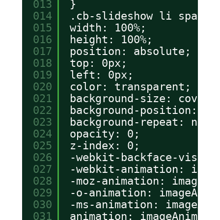
013
}
014
.cb-slideshow li span {
015
width: 100%;
016
height: 100%;
017
position: absolute;
018
top: 0px;
019
left: 0px;
020
color: transparent;
021
background-size: cover;
022
background-position: 50
023
background-repeat: none
024
opacity: 0;
025
z-index: 0;
026
-webkit-backface-visibi
027
-webkit-animation: imag
028
-moz-animation: imageAn
029
-o-animation: imageAnim
030
-ms-animation: imageAni
031
animation: imageAnimati