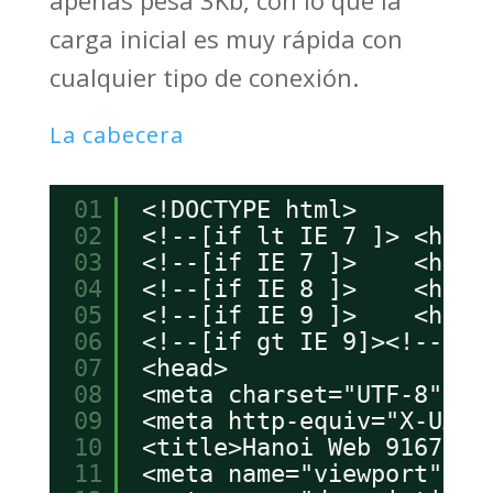
carga inicial es muy rápida con
cualquier tipo de conexión.
La cabecera
01
<!DOCTYPE html>
02
<!--[if lt IE 7 ]> <html
03
<!--[if IE 7 ]>    <html
04
<!--[if IE 8 ]>    <html
05
<!--[if IE 9 ]>    <html
06
<!--[if gt IE 9]><!--><h
07
<head>
08
<meta charset="UTF-8" />
09
<meta http-equiv="X-UA-C
10
<title>Hanoi Web 9167409
11
<meta name="viewport" co