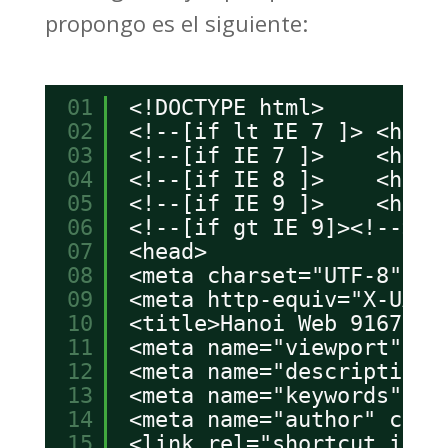
propongo es el siguiente:
01
<!DOCTYPE html>
02
<!--[if lt IE 7 ]> <html
03
<!--[if IE 7 ]>    <html
04
<!--[if IE 8 ]>    <html
05
<!--[if IE 9 ]>    <html
06
<!--[if gt IE 9]><!--><h
07
<head>
08
<meta charset="UTF-8" />
09
<meta http-equiv="X-UA-C
10
<title>Hanoi Web 9167409
11
<meta name="viewport" co
12
<meta name="description"
13
<meta name="keywords" co
14
<meta name="author" cont
15
<link rel="shortcut icon