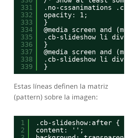
330
/* Show at least someth
331
.no-cssanimations .cb-s
332
opacity: 1;
333
}
334
@media screen and (max-
335
.cb-slideshow li div h3
336
}
337
@media screen and (max-
338
.cb-slideshow li div h3
339
}
Estas líneas definen la matriz
(pattern) sobre la imagen:
1
.cb-slideshow:after {
2
content: '';
3
background: transparent u