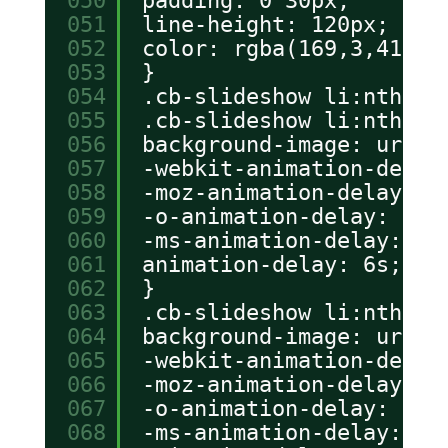
050
padding: 0 30px;
051
line-height: 120px;
052
color: rgba(169,3,41, 0
053
}
054
.cb-slideshow li:nth-ch
055
.cb-slideshow li:nth-ch
056
background-image: url(.
057
-webkit-animation-delay
058
-moz-animation-delay: 6
059
-o-animation-delay: 6s;
060
-ms-animation-delay: 6s
061
animation-delay: 6s;
062
}
063
.cb-slideshow li:nth-ch
064
background-image: url(.
065
-webkit-animation-delay
066
-moz-animation-delay: 1
067
-o-animation-delay: 12s
068
-ms-animation-delay: 12