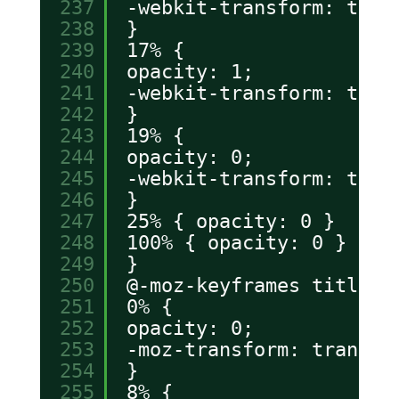
237
-webkit-transform: tran
238
}
239
17% {
240
opacity: 1;
241
-webkit-transform: tran
242
}
243
19% {
244
opacity: 0;
245
-webkit-transform: tran
246
}
247
25% { opacity: 0 }
248
100% { opacity: 0 }
249
}
250
@-moz-keyframes titleAn
251
0% {
252
opacity: 0;
253
-moz-transform: transla
254
}
255
8% {