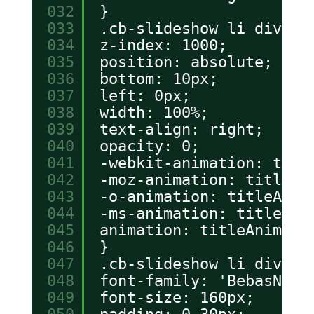
032
}
033
.cb-slideshow li div {
034
z-index: 1000;
035
position: absolute;
036
bottom: 10px;
037
left: 0px;
038
width: 100%;
039
text-align: right;
040
opacity: 0;
041
-webkit-animation: titl
042
-moz-animation: titleAn
043
-o-animation: titleAnim
044
-ms-animation: titleAni
045
animation: titleAnimati
046
}
047
.cb-slideshow li div h3
048
font-family: 'BebasNeue
049
font-size: 160px;