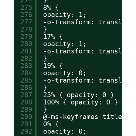
274
}
275
8% {
276
opacity: 1;
277
-o-transform: translate
278
}
279
17% {
280
opacity: 1;
281
-o-transform: translate
282
}
283
19% {
284
opacity: 0;
285
-o-transform: translate
286
}
287
25% { opacity: 0 }
288
100% { opacity: 0 }
289
}
290
@-ms-keyframes titleAni
291
0% {
292
opacity: 0;