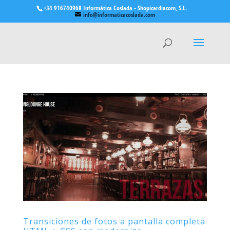
+34 916740968 Informática Coslada - Shopicardiacom, S.L.
info@informaticacoslada.com
Transiciones de fotos a pantalla completa