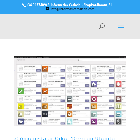
+34 916740968 Informática Coslada - Shopicardiacom, S.L.
info@informaticacoslada.com
¿Cómo instalar Odoo 10 en un Ubuntu