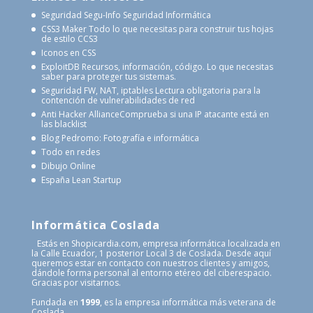
Seguridad Segu-Info
Seguridad Informática
CSS3 Maker
Todo lo que necesitas para construir tus hojas
de estilo CCS3
Iconos en CSS
ExploitDB
Recursos, información, código. Lo que necesitas
saber para proteger tus sistemas.
Seguridad FW, NAT, iptables
Lectura obligatoria para la
contención de vulnerabilidades de red
Anti Hacker Alliance
Comprueba si una IP atacante está en
las blacklist
Blog Pedromo: Fotografía e informática
Todo en redes
Dibujo Online
España Lean Startup
Informática Coslada
Estás en Shopicardia.com, empresa informática localizada en
la Calle Ecuador, 1 posterior Local 3 de Coslada. Desde aquí
queremos estar en contacto con nuestros clientes y amigos,
dándole forma personal al entorno etéreo del ciberespacio.
Gracias por visitarnos.
Fundada en
1999
, es la empresa informática más veterana de
Coslada.