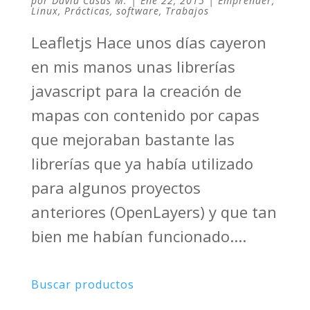
por
David Casas M.
|
Ene 22, 2015
|
Emprender
,
Linux
,
Prácticas
,
software
,
Trabajos
Leafletjs Hace unos días cayeron
en mis manos unas librerías
javascript para la creación de
mapas con contenido por capas
que mejoraban bastante las
librerías que ya había utilizado
para algunos proyectos
anteriores (OpenLayers) y que tan
bien me habían funcionado....
Buscar productos