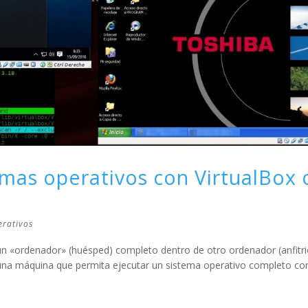
temas operativos con VirtualBox 
erativos
r un «ordenador» (huésped) completo dentro de otro ordenador (anfitri
 una máquina que permita ejecutar un sistema operativo completo co