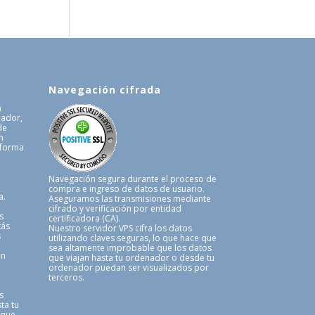
Navegación cifrada
a
uador,
de
n
 forma
.
Navegación segura durante el proceso de
compra e ingreso de datos de usuario.
a.
Aseguramos las transmisiones mediante
cifrado y verificación por entidad
s
certificadora (CA).
tás
Nuestro servidor VPS cifra los datos
s
utilizando claves seguras, lo que hace que
sea altamente improbable que los datos
en
que viajan hasta tu ordenador o desde tu
ordenador puedan ser visualizados por
terceros.
s
ta tu
 que