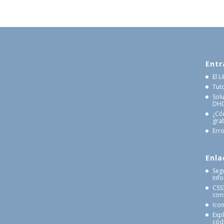
Entr
El 
Tut
Sol
DHCP
¿Có
gra
Erro
Enla
Seg
Inf
CSS
cons
Ico
Exp
cód