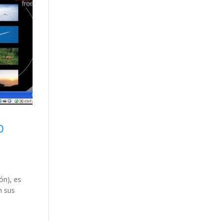
o
ón), es
n sus