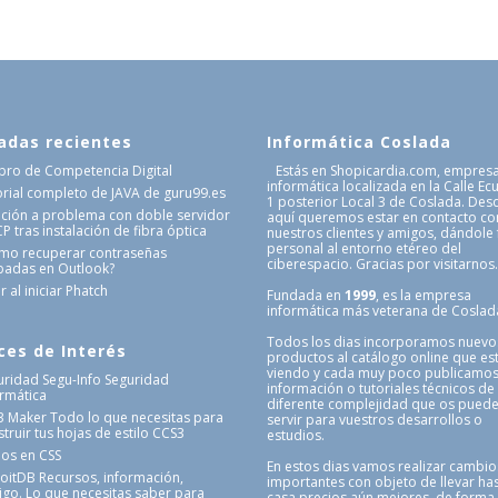
adas recientes
Informática Coslada
Libro de Competencia Digital
Estás en Shopicardia.com, empres
informática localizada en la Calle Ec
orial completo de JAVA de guru99.es
1 posterior Local 3 de Coslada. Des
ución a problema con doble servidor
aquí queremos estar en contacto co
 tras instalación de fibra óptica
nuestros clientes y amigos, dándole
personal al entorno etéreo del
mo recuperar contraseñas
ciberespacio. Gracias por visitarnos
badas en Outlook?
r al iniciar Phatch
Fundada en
1999
, es la empresa
informática más veterana de Coslad
Todos los dias incorporamos nuevo
ces de Interés
productos al catálogo online que es
viendo y cada muy poco publicamo
uridad Segu-Info
Seguridad
información o tutoriales técnicos de
ormática
diferente complejidad que os pued
3 Maker
Todo lo que necesitas para
servir para vuestros desarrollos o
truir tus hojas de estilo CCS3
estudios.
nos en CSS
En estos dias vamos realizar cambio
loitDB
Recursos, información,
importantes con objeto de llevar has
igo. Lo que necesitas saber para
casa precios aún mejores, de forma