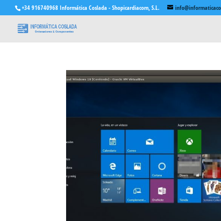
+34 916740968 Informática Coslada - Shopicardiacom, S.L.
info@informaticac