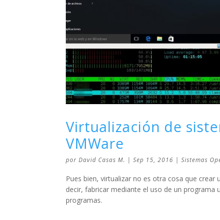
Virtualización de sis
VMWare
por
David Casas M.
|
Sep 15, 2016
|
Sistemas Op
Pues bien, virtualizar no es otra cosa que crea
decir, fabricar mediante el uso de un programa
programas.