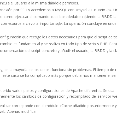
incula el usuario a la misma dándole permisos.
onexión por SSH y accedemos a MySQL con «mysql -u usuario -p». U
illo como ejecutar el comando «use basededatos» (siendo la BBDD la
s con «source archivo_a_importar.sql». La operación concluye en unos
nfiguración que recoge los datos necesarios para que el script de t
cambio es fundamental y se realiza en todo tipo de scripts PHP. Para
documentación del script concreto y añadir el usuario, la BBDD y la c
y, en la mayoría de los casos, funciona sin problemas. El tiempo de r
en este caso se ha complicado más porque debíamos mantener el ser
equerido varios pasos y configuraciones de Apache diferentes. Se usa
rmemente los cambios de configuración y recompilado del servidor we
ealizar corresponde con el módulo xCache añadido posteriormente y
 web. Apenas modificar: