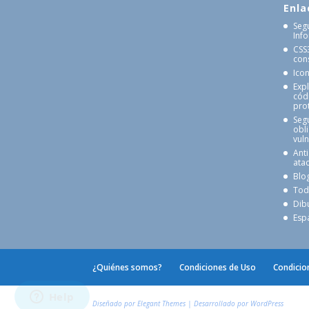
Enla
Seg
Inf
CSS
cons
Ico
Exp
cód
pro
Seg
obl
vul
Anti
atac
Blo
Tod
Dib
Esp
¿Quiénes somos?
Condiciones de Uso
Condicio
Diseñado por
Elegant Themes
| Desarrollado por
WordPress