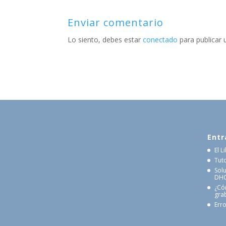
Enviar comentario
Lo siento, debes estar
conectado
para publicar 
Entr
El 
Tut
Sol
DHCP
¿Có
gra
Erro