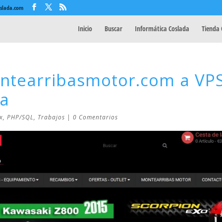
oslada.com
Inicio
Buscar
Informática Coslada
Tienda 
ntearribasmotor.com a VP
da
x
,
PHP/SQL
,
Trabajos
|
0 Comentarios