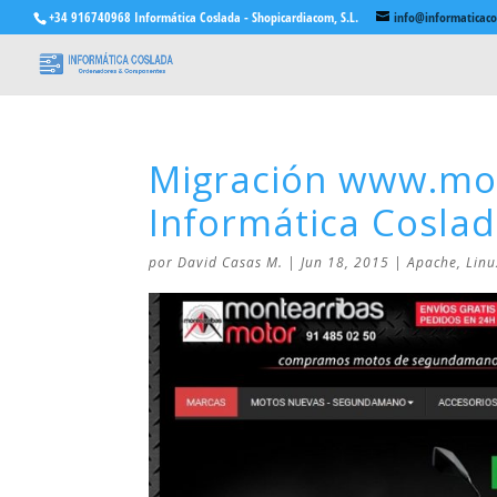
+34 916740968 Informática Coslada - Shopicardiacom, S.L.
info@informaticac
Migración www.mo
Informática Cosla
por
David Casas M.
|
Jun 18, 2015
|
Apache
,
Linu