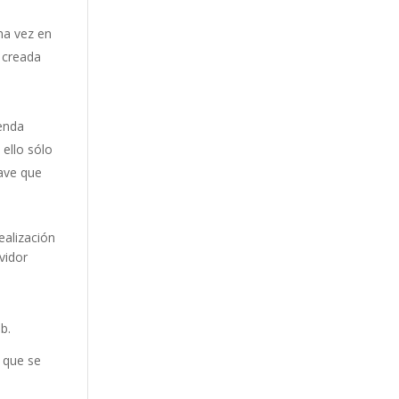
na vez en
 creada
ienda
 ello sólo
lave que
ealización
vidor
b.
 que se