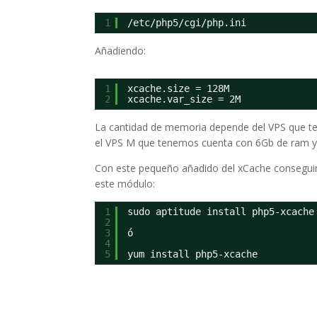
1
/etc/php5/cgi/php.ini
Añadiendo:
1
xcache.size = 128M
2
xcache.var_size = 2M
La cantidad de memoria depende del VPS que te
el VPS M que tenemos cuenta con 6Gb de ram y 
Con este pequeño añadido del xCache conseguim
este módulo:
1
sudo aptitude install php5-xcache
2
3
ó
4
5
yum install php5-xcache