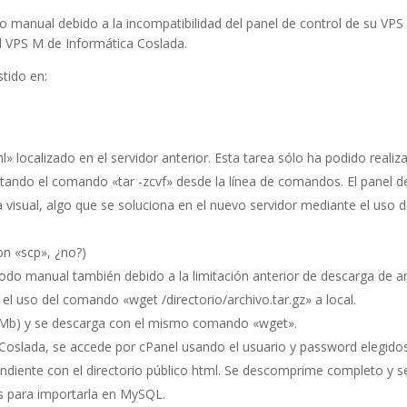
o manual debido a la incompatibilidad del panel de control de su VPS
el VPS M de Informática Coslada.
stido en:
» localizado en el servidor anterior. Esta tarea sólo ha podido realiz
tando el comando «tar -zcvf» desde la línea de comandos. El panel d
visual, algo que se soluciona en el nuevo servidor mediante el uso d
on «scp», ¿no?)
odo manual también debido a la limitación anterior de descarga de a
l uso del comando «wget /directorio/archivo.tar.gz» a local.
80Mb) y se descarga con el mismo comando «wget».
Coslada, se accede por cPanel usando el usuario y password elegidos
pondiente con el directorio público html. Se descomprime completo y s
tos para importarla en MySQL.