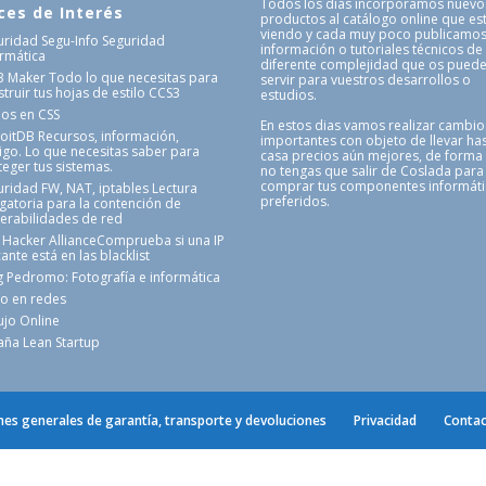
Todos los dias incorporamos nuevo
ces de Interés
productos al catálogo online que es
viendo y cada muy poco publicamo
uridad Segu-Info
Seguridad
información o tutoriales técnicos de
ormática
diferente complejidad que os pued
3 Maker
Todo lo que necesitas para
servir para vuestros desarrollos o
truir tus hojas de estilo CCS3
estudios.
nos en CSS
En estos dias vamos realizar cambio
loitDB
Recursos, información,
importantes con objeto de llevar has
igo. Lo que necesitas saber para
casa precios aún mejores, de forma
teger tus sistemas.
no tengas que salir de Coslada para
comprar tus componentes informát
uridad FW, NAT, iptables
Lectura
preferidos.
igatoria para la contención de
nerabilidades de red
 Hacker Alliance
Comprueba si una IP
ante está en las blacklist
g Pedromo: Fotografía e informática
o en redes
ujo Online
aña Lean Startup
nes generales de garantía, transporte y devoluciones
Privacidad
Contac