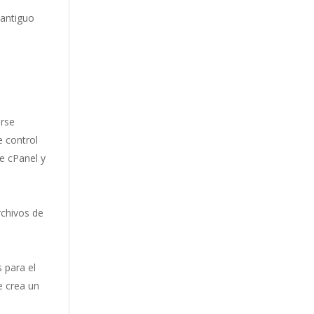
 antiguo
arse
e control
e cPanel y
rchivos de
 para el
e crea un