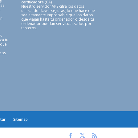
s
certificadora (CA).
tás
Nuestro servidor VPS cifra los datos
s
utilizando claves seguras, lo que hace que
sea altamente improbable que los datos
en
que viajan hasta tu ordenador o desde tu
ordenador puedan ser visualizados por
terceros.
s
ta tu
 que
icos
tar
Sitemap