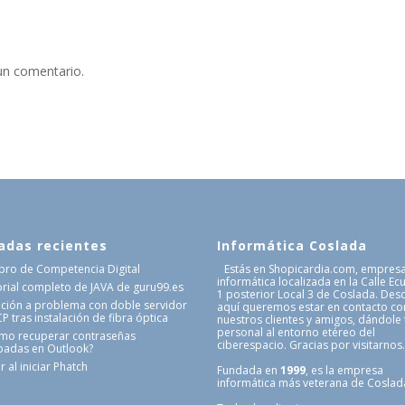
un comentario.
adas recientes
Informática Coslada
Libro de Competencia Digital
Estás en Shopicardia.com, empres
informática localizada en la Calle Ec
orial completo de JAVA de guru99.es
1 posterior Local 3 de Coslada. Des
ución a problema con doble servidor
aquí queremos estar en contacto co
 tras instalación de fibra óptica
nuestros clientes y amigos, dándole
personal al entorno etéreo del
mo recuperar contraseñas
ciberespacio. Gracias por visitarnos
badas en Outlook?
r al iniciar Phatch
Fundada en
1999
, es la empresa
informática más veterana de Coslad