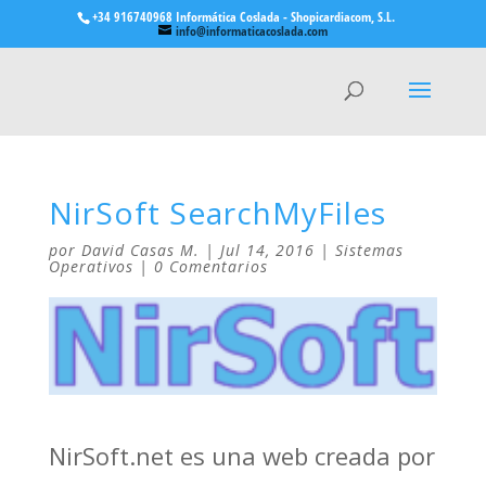
+34 916740968 Informática Coslada - Shopicardiacom, S.L.
info@informaticacoslada.com
NirSoft SearchMyFiles
por
David Casas M.
|
Jul 14, 2016
|
Sistemas
Operativos
|
0 Comentarios
NirSoft.net es una web creada por