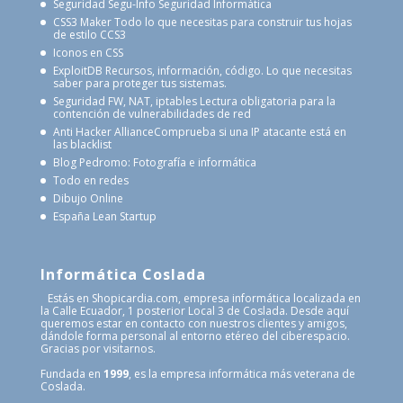
Seguridad Segu-Info
Seguridad Informática
CSS3 Maker
Todo lo que necesitas para construir tus hojas
de estilo CCS3
Iconos en CSS
ExploitDB
Recursos, información, código. Lo que necesitas
saber para proteger tus sistemas.
Seguridad FW, NAT, iptables
Lectura obligatoria para la
contención de vulnerabilidades de red
Anti Hacker Alliance
Comprueba si una IP atacante está en
las blacklist
Blog Pedromo: Fotografía e informática
Todo en redes
Dibujo Online
España Lean Startup
Informática Coslada
Estás en Shopicardia.com, empresa informática localizada en
la Calle Ecuador, 1 posterior Local 3 de Coslada. Desde aquí
queremos estar en contacto con nuestros clientes y amigos,
dándole forma personal al entorno etéreo del ciberespacio.
Gracias por visitarnos.
Fundada en
1999
, es la empresa informática más veterana de
Coslada.